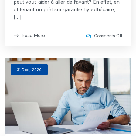
peut vous aider à aller de l’avant? En effet, en
obtenant un prêt sur garantie hypothécaire,
[…]
Read More
on
Comments Off
Consei
judicie
pour
votre
31 Dec, 2020
prêt
sur
garant