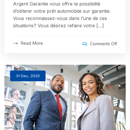
Argent Garantie vous offre la possibilité
d’obtenir votre prêt automobile sur garantie.
Vous reconnaissez-vous dans l’une de ces
situations? Vous désirez refaire votre […]
Read More
on
Comments Off
Obten
un
prêt
pour
31 Dec, 2020
votre
automo