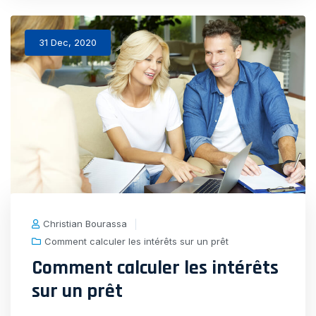
votre
crédit
31 Dec, 2020
avec
un
prêt
sur
garant
Christian Bourassa
Comment calculer les intérêts sur un prêt
Comment calculer les intérêts
sur un prêt