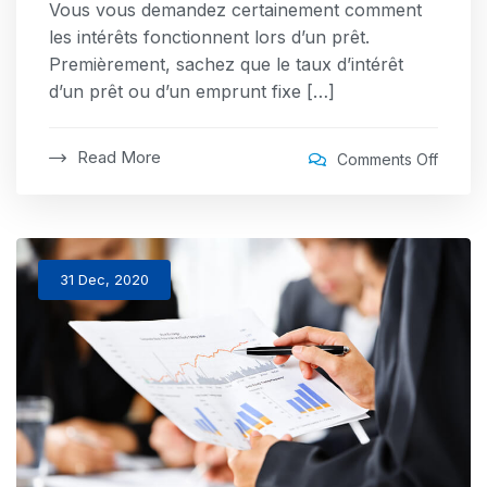
Vous vous demandez certainement comment
les intérêts fonctionnent lors d’un prêt.
Premièrement, sachez que le taux d’intérêt
d’un prêt ou d’un emprunt fixe […]
Read More
on
Comments Off
Comme
calcule
les
intérêt
31 Dec, 2020
sur
un
prêt